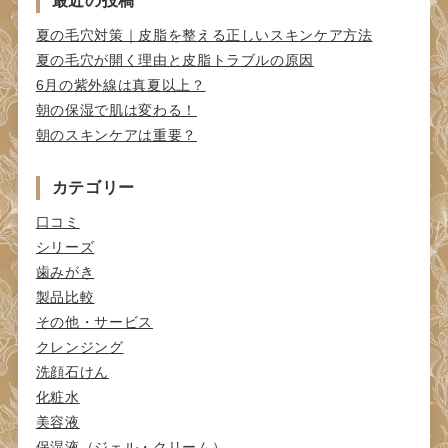
最近の投稿
夏の毛穴対策｜皮脂を整える正しいスキンケア方法
夏の毛穴が開く理由と皮脂トラブルの原因
6月の紫外線は真夏以上？
朝の保湿で肌は変わる！
朝のスキンケアは重要？
カテゴリー
口コミ
シリーズ
歯みがき
製品比較
その他・サービス
クレンジング
洗顔石けん
化粧水
美容液
保湿液（ジェル・クリーム）