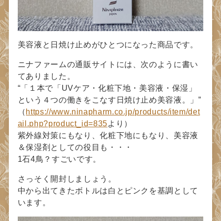
美容液と日焼け止めがひとつになった商品です。
ニナファームの通販サイトには、次のように書い
てありました。
“
１本で「UVケア・化粧下地・美容液・保湿」
という４つの働きをこなす日焼け止め美容液。
”
（
https://www.ninapharm.co.jp/products/item/det
ail.php?product_id=835
より）
紫外線対策にもなり、化粧下地にもなり、美容液
＆保湿剤としての役目も・・・
1石4鳥？すごいです。
さっそく開封しましょう。
中から出てきたボトルは白とピンクを基調として
います。