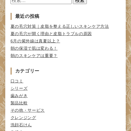
検
索:
最近の投稿
夏の毛穴対策｜皮脂を整える正しいスキンケア方法
夏の毛穴が開く理由と皮脂トラブルの原因
6月の紫外線は真夏以上？
朝の保湿で肌は変わる！
朝のスキンケアは重要？
カテゴリー
口コミ
シリーズ
歯みがき
製品比較
その他・サービス
クレンジング
洗顔石けん