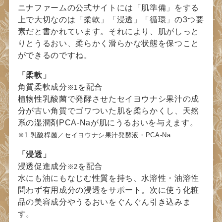
ニナファームの公式サイトには「肌準備」をする
上で大切なのは「柔軟」「浸透」「循環」の3つ要
素だと書かれています。それにより、肌がしっと
りとうるおい、柔らかく滑らかな状態を保つこと
ができるのですね。
「柔軟」
角質柔軟成分
を配合
※1
植物性乳酸菌で発酵させたセイヨウナシ果汁の成
分が古い角質でゴワついた肌を柔らかくし、天然
系の湿潤剤PCA-Naが肌にうるおいを与えます。
※1 乳酸桿菌／セイヨウナシ果汁発酵液・PCA-Na
「浸透」
浸透促進成分
を配合
※2
水にも油にもなじむ性質を持ち、水溶性・油溶性
問わず有用成分の浸透をサポート。次に使う化粧
品の美容成分やうるおいをぐんぐん引き込みま
す。