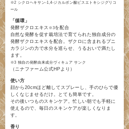
※2 シクロヘキサン-1,4-ジカルボン酸ビスエトキシジグリコ
ール
「循環」
発酵ザクロエキス
を配合
※3
自然な発酵を促す栽培法で育てられた独自成分の
発酵ザクロエキスを配合。ザクロに含まれるプニ
カラジンの力で水分を巡らせ、うるおいで満たし
ます。
※3 独自の発酵由来成分ヴィキュア サンク
（ニナファーム公式HPより）
使い方
顔から20cmほど離してスプレーし、手のひらで優
しくなじませるだけ。とても簡単です。
その後いつものスキンケア。忙しい朝でも手軽に
使えるので、毎日のスキンケアが楽しくなりま
す。
香り