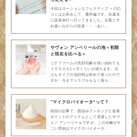
今回はローションエフェクティブ ＋の口
コミはお休みして、番外編です。先週末
に温泉旅行へ行ってきました。台風とす
れ違いながらの温泉・・・あい...
サヴォン アンベリールの泡＜初期
と現在を比べる＞
ニナファームの洗顔石鹸を使い始めても
うそろそろ1ヶ月くらいが経ちます。石
けんタイプの洗顔料は初めて使ったので
すが、今までトラブルもなく落ち...
”マイクロバイオータ“って？
前回の記事で、肌悩みランキングと改善
ポイントのアイテムとして登場したサヴ
ォン アンベリールですが、この石鹸がす
ごい理由はマイクロバイオータ...