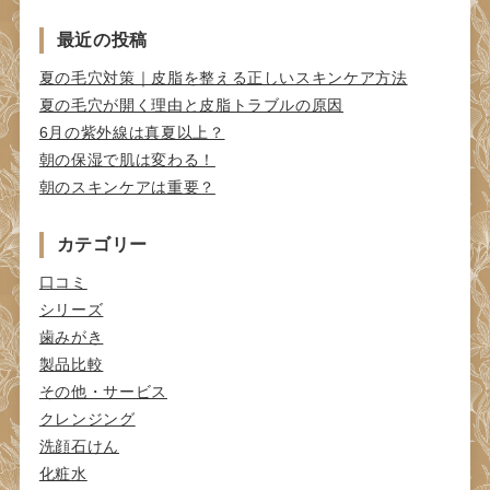
索:
最近の投稿
夏の毛穴対策｜皮脂を整える正しいスキンケア方法
夏の毛穴が開く理由と皮脂トラブルの原因
6月の紫外線は真夏以上？
朝の保湿で肌は変わる！
朝のスキンケアは重要？
カテゴリー
口コミ
シリーズ
歯みがき
製品比較
その他・サービス
クレンジング
洗顔石けん
化粧水