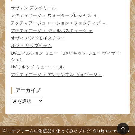
サヴォン アンベリール
アクティアージュ ウォータープレシャス ＋
アクティアージュ ローションエフェクティブ ＋
アクティアージュ ジェルパスティーク ＋
オヴィ ハンドモイスチャー
オヴィ リップセラム
UVエマルジョン ミュー（UVリキッド ミュー ヴィサー
ジュ）
UVリキッド ミュー コール
アクティアージュ アンサンブル ヴォヤージュ
アーカイブ
ア
ー
カ
イ
ブ
© ニナファームの化粧品を使ってみたブログ All rights reserved.