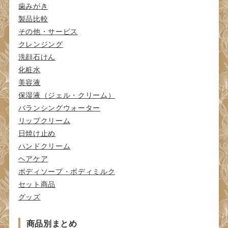
歯みがき
製品比較
その他・サービス
クレンジング
洗顔石けん
化粧水
美容液
保湿液（ジェル・クリーム）
バランシングウォーター
リップクリーム
日焼け止め
ハンドクリーム
ヘアケア
ボディソープ・ボディミルク
セット商品
グッズ
商品別まとめ