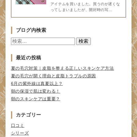
アイテムを買いました。買うのが遅くな
ってしまいましたが、開封時の写...
ブログ内検索
検
索:
最近の投稿
夏の毛穴対策｜皮脂を整える正しいスキンケア方法
夏の毛穴が開く理由と皮脂トラブルの原因
6月の紫外線は真夏以上？
朝の保湿で肌は変わる！
朝のスキンケアは重要？
カテゴリー
口コミ
シリーズ