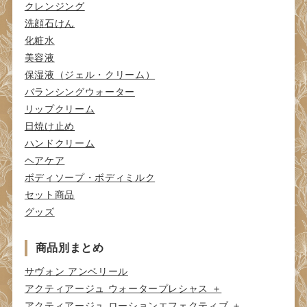
クレンジング
洗顔石けん
化粧水
美容液
保湿液（ジェル・クリーム）
バランシングウォーター
リップクリーム
日焼け止め
ハンドクリーム
ヘアケア
ボディソープ・ボディミルク
セット商品
グッズ
商品別まとめ
サヴォン アンベリール
アクティアージュ ウォータープレシャス ＋
アクティアージュ ローションエフェクティブ ＋