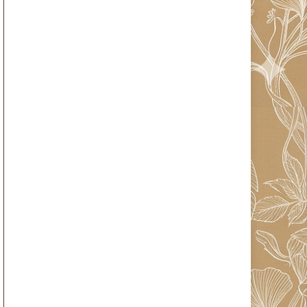
ー
カ
イ
ブ