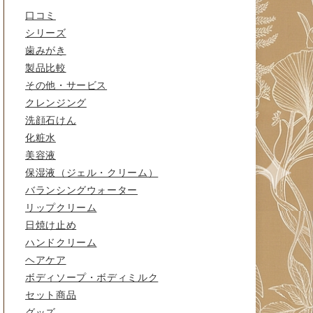
口コミ
シリーズ
歯みがき
製品比較
その他・サービス
クレンジング
洗顔石けん
化粧水
美容液
保湿液（ジェル・クリーム）
バランシングウォーター
リップクリーム
日焼け止め
ハンドクリーム
ヘアケア
ボディソープ・ボディミルク
セット商品
グッズ