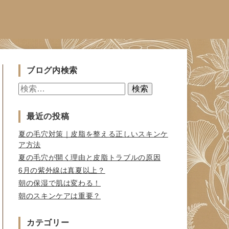
ブログ内検索
検
索:
最近の投稿
夏の毛穴対策｜皮脂を整える正しいスキンケ
ア方法
夏の毛穴が開く理由と皮脂トラブルの原因
6月の紫外線は真夏以上？
朝の保湿で肌は変わる！
朝のスキンケアは重要？
カテゴリー