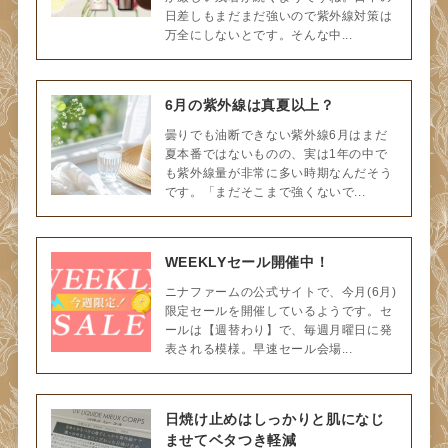
日差しもまだまだ強いので紫外線対策は
万全にしないとです。そんな中...
6月の紫外線は真夏以上？
曇りでも油断できない紫外線6月はまだ
夏本番ではないものの、実は1年の中で
も紫外線量が非常に多い時期なんだそう
です。「まだそこまで強くないで...
WEEKLYセール開催中！
ニナファームの公式サイトで、今月(6月)
限定セールを開催しているようです。セ
ールは【週替わり】で、毎週月曜日に発
表される模様。早速セール会場...
日焼け止めはしっかりと肌になじ
ませてベタつき軽減