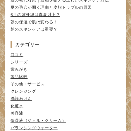
夏の毛穴対策｜皮脂を整える正しいスキンケア方法
夏の毛穴が開く理由と皮脂トラブルの原因
6月の紫外線は真夏以上？
朝の保湿で肌は変わる！
朝のスキンケアは重要？
カテゴリー
口コミ
シリーズ
歯みがき
製品比較
その他・サービス
クレンジング
洗顔石けん
化粧水
美容液
保湿液（ジェル・クリーム）
バランシングウォーター